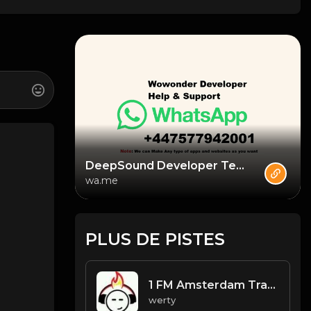
DeepSound Developer Team
wa.me
PLUS DE PISTES
1 FM Amsterdam Trance Radio
werty