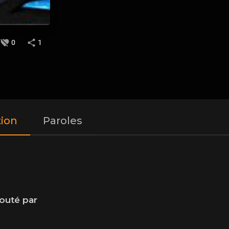
0
1
tion
Paroles
uté par