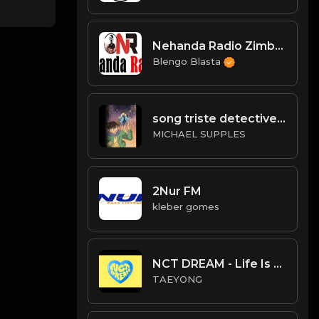
Nehanda Radio Zimbabwe
Blengo Blasta
song triste detective conan 1
MICHAEL SUPPLES
2Nur FM
kleber gomes
NCT DREAM - Life Is Still Going On (Official Instrumental)
TAEYONG