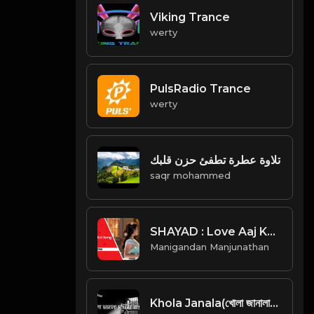
Viking Trance
werty
PulsRadio Trance
werty
تلاوة عطرة تطفئ حزن قلبك
saqr mohammed
SHAYAD : Love Aaj Kal | Pritam | Arijit Singh
Manigandan Manjunathan
Khola Janala(খোলা জানালা)-Lyrics | Joy Official |