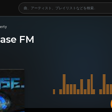
erty
ase FM