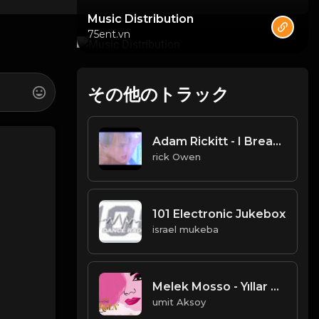
Music Distribution
75ent.vn
その他のトラック
Adam Rickitt - I Breathe Again
rick Owen
101 Electronic Jukebox
israel mukeba
Melek Mosso - Yıllar Affetmez (BERGEN Saygı Albümü)
umit Aksoy