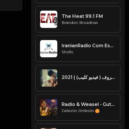
The Heat 99.1 FM
Brandon Broadnax
IranianRadio Com Eshghe Iran
Shollo
وليد العسل الظروف ( فيديو كليب) | 2021 | Waleed Al Aasal - El Zorof
Radio & Weasel - Gutamiiza ft B2C ( Official Video )
Celestin Ombolo