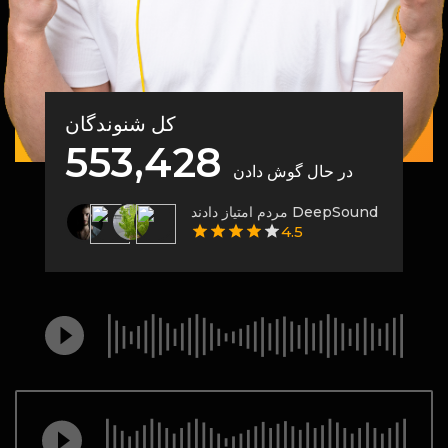
کل شنوندگان
553,428
در حال گوش دادن
مردم امتیاز دادند DeepSound
4.5