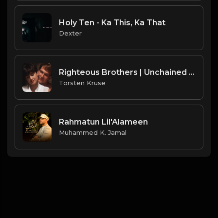
Holy Ten - Ka This, Ka That
Dexter
Righteous Brothers | Unchained Melody [From the Movie Ghost]
Torsten Kruse
Rahmatun Lil'Alameen
Muhammed K. Jamal