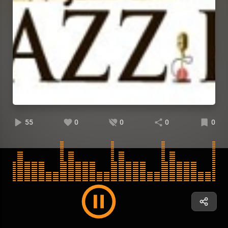
55
0
0
0
0