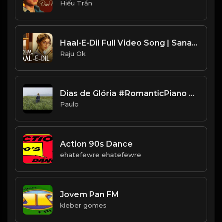
Hiếu Trần
Haal-E-Dil Full Video Song | Sanam Teri Kasam
Raju Ok
Dias de Glória #RomanticPiano #Yiruma #Taipei #Macau
Paulo
Action 90s Dance
ehatefewre ehatefewre
Jovem Pan FM
kleber gomes