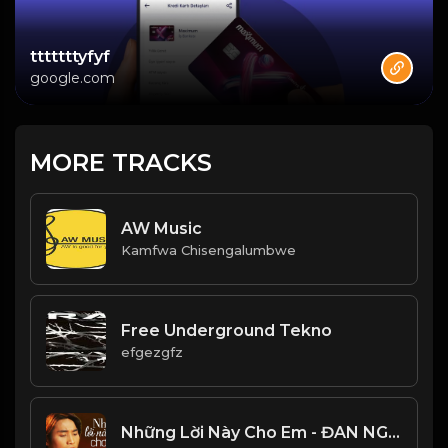
tttttttyfyf
google.com
MORE TRACKS
AW Music
Kamfwa Chisengalumbwe
Free Underground Tekno
efgezgfz
Những Lời Này Cho Em - ĐAN NGUYÊN và 15 Bài Nhạc Vàng Bolero Buồn Về Tình Yêu