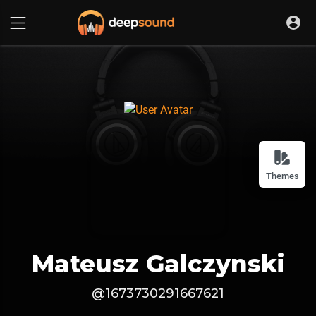
Themes
Mateusz Galczynski
@1673730291667621