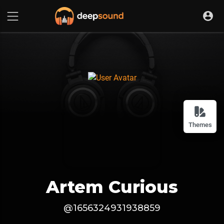
Themes
Artem Curious
@1656324931938859