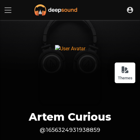
Themes
Artem Curious
@1656324931938859