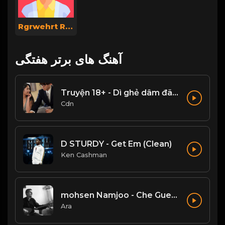
Rgrwehrt Rthsrths
آهنگ های برتر هفتگی
Truyện 18+ - Dì ghẻ dâm đãng Phần 1
Cdn
D STURDY - Get Em (Clean)
Ken Cashman
mohsen Namjoo - Che Guevara . محسن نامجو چه گوارا
Ara