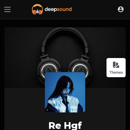
Themes
Re Hgf