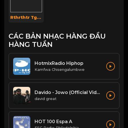
Rthrthtr Tgtrth
CÁC BẢN NHẠC HÀNG ĐẦU
HÀNG TUẦN
HotmixRadio Hiphop
Kamfwa Chisengalumbwe
Davido - Jowo (Official Video)
david great
HOT 100 Espa A
FSC Radio Philadelphia