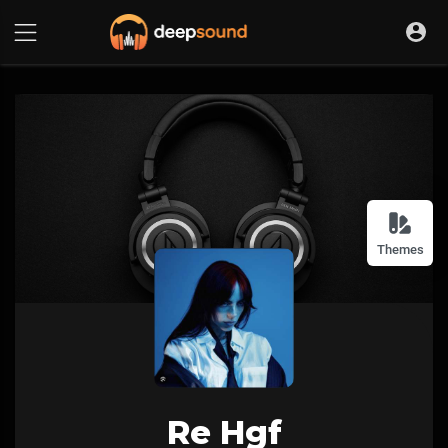
Themes
Re Hgf