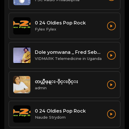
0 24 Oldies Pop Rock
Fylex Fylex
Dole yomwana _ Fred Sebatta
VIDMARK Telemedicine in Uganda
တယ္လီဖုန္း-၀ိုင္း၀ိုင္း
admin
0 24 Oldies Pop Rock
Naude Strydom