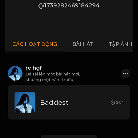
@1739282469184294
CÁC HOẠT ĐỘNG
BÀI HÁT
TẬP ẢNH
re hgf
Đã tải lên một bài hát mới,
khoảng một năm trước
Baddest
3:04