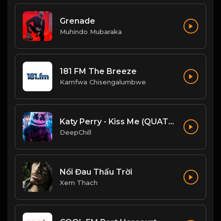
Grenade
Muhindo Mubaraka
181 FM The Breeze
Kamfwa Chisengalumbwe
Katy Perry - Kiss Me (QUATTROTEQUE Remix)
DeepChill
Nổi Đau Thấu Trời
Xem Thach