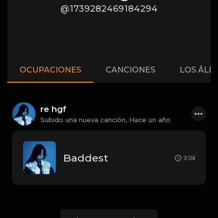
@1739282469184294
OCUPACIONES
CANCIONES
LOS ÁLB
re hgf
Subido una nueva canción,
Hace un año
Baddest
3:04