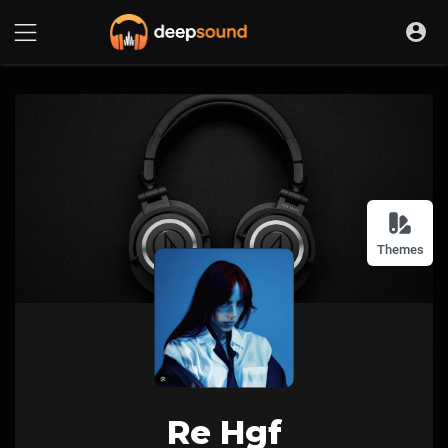
Themes
Re Hgf