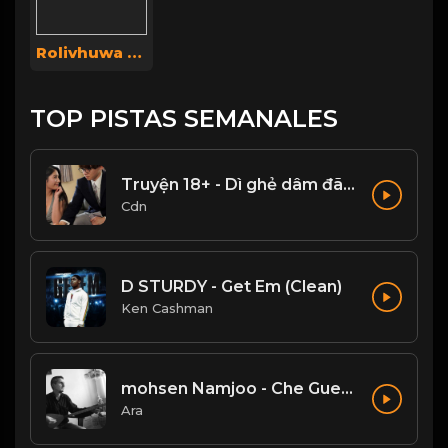
Rolivhuwa Rolivhuwa
TOP PISTAS SEMANALES
Truyện 18+ - Dì ghẻ dâm đãng Phần 1
Cdn
D STURDY - Get Em (Clean)
Ken Cashman
mohsen Namjoo - Che Guevara . محسن نامجو چه گوارا
Ara