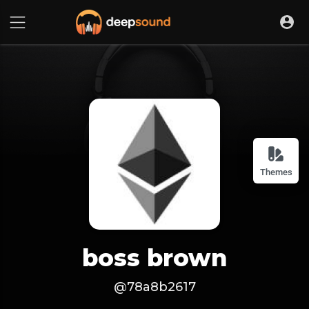
Themes
boss brown
@78a8b2617