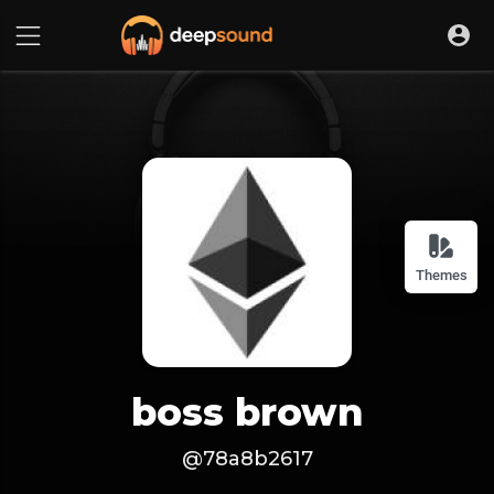
Themes
boss brown
@78a8b2617