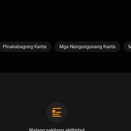
Pinakabagong Kanta
Mga Nangungunang Kanta
M
Walang nakitang aktibidad