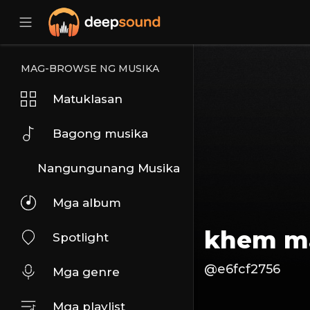
MAG-BROWSE NG MUSIKA
Matuklasan
Bagong musika
Nangungunang Musika
Mga album
khem m
Spotlight
@e6fcf2756
Mga genre
Mga playlist