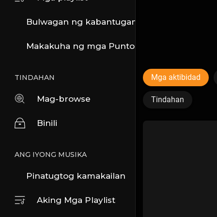
Bulwagan ng kabantuganan
Makakuha ng mga Puntos
Mga aktibidad
TINDAHAN
Mag-browse
Tindahan
Binili
ANG IYONG MUSIKA
Pinatugtog kamakailan
Aking Mga Playlist