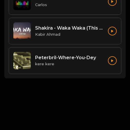
Carlos
Shakira - Waka Waka (This Time For Africa) (Lyrics)
Kabir Ahmad
Peterbril-Where-You-Dey
kere kere