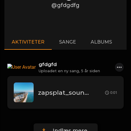
@gfdgdfg
AKTIVITETER
SANGE
ALBUMS
A
gfdgfd
Uploadet en ny sang,
5 år siden
zapsplat_sound_design_whoosh_fast_011_32032.mp3
0:01
Indlæs mere