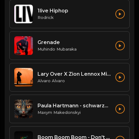
1live Hiphop
Rodrick
Grenade
Muhindo Mubaraka
Lary Over X Zion Lennox Mi Mundo El Wason BB.mp3
Alvaro Alvaro
Paula Hartmann - schwarze SUVs
Maxym Makedonskyi
Boom Boom Boom - Don't Break My Balls Mix.mp3