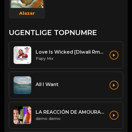
Alazar
UGENTLIGE TOPNUMRE
Love Is Wicked [Diwali Rmx].mp3
Papy Mix
All I Want
LA REACCIÓN DE AMOURANTH AL VER A JORDI WILD: “HE’S HOT AS F**K” - Jordi le hace un llamamiento 😉
demo demo