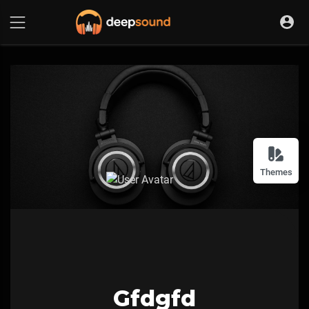
Themes
Gfdgfd