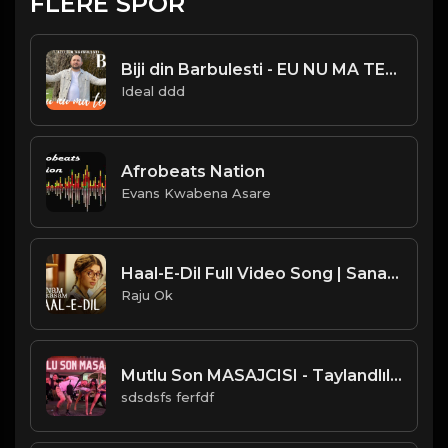
FLERE SPOR
Biji din Barbulesti - EU NU MA TEM ( Official Video ) 2021
Ideal ddd
Afrobeats Nation
Evans Kwabena Asare
Haal-E-Dil Full Video Song | Sanam Teri Kasam
Raju Ok
Mutlu Son MASAJCISI - Taylandlılara Ayran & Zeytin Denettik - Pattaya - Tayland
sdsdsfs ferfdf