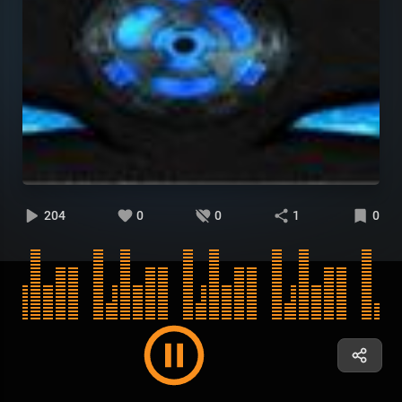
204
0
0
1
0