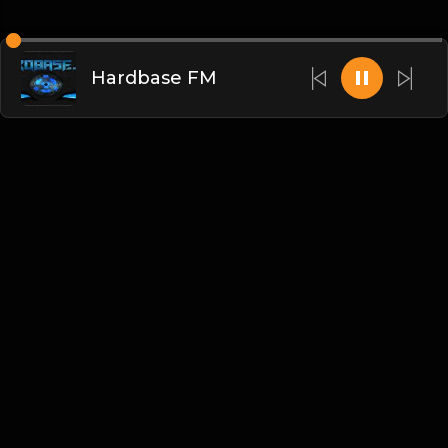
Hardbase FM
Danish
Blogs
•
DMCA
•
Om os
•
Vilkår
•
Kontakt
•
Fortrolighedspolitik
•
Ofte stillede spørgsmål
© 2026 |NAVN|