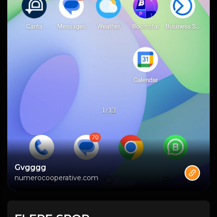
Gvgggg
numerocooperative.com